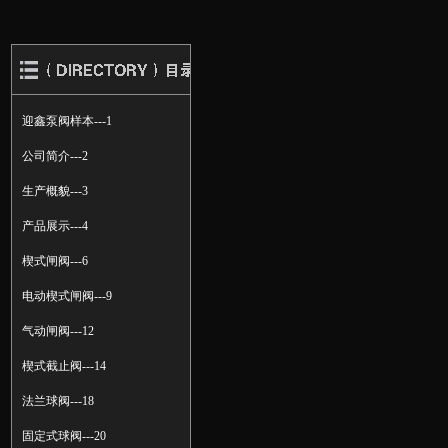
迎鑫泵阀样本---1
公司简介---2
生产概貌---3
产品展示---4
楔式闸阀---6
电动楔式闸阀---9
气动闸阀---12
楔式截止阀---14
法兰球阀---18
固定式球阀---20