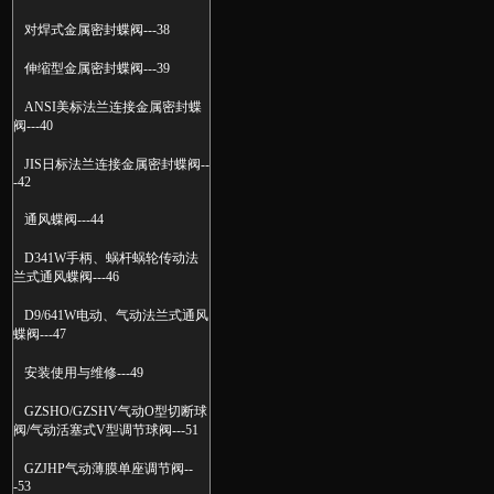
对焊式金属密封蝶阀---38
伸缩型金属密封蝶阀---39
ANSI美标法兰连接金属密封蝶
阀---40
JIS日标法兰连接金属密封蝶阀--
-42
通风蝶阀---44
D341W手柄、蜗杆蜗轮传动法
兰式通风蝶阀---46
D9/641W电动、气动法兰式通风
蝶阀---47
安装使用与维修---49
GZSHO/GZSHV气动O型切断球
阀/气动活塞式V型调节球阀---51
GZJHP气动薄膜单座调节阀--
-53