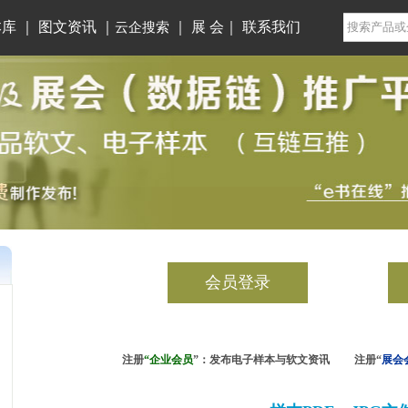
本库
｜
图文资讯
｜
｜
展 会
｜
联系我们
云企搜索
会员登录
注册
“企业会员
”：发布电子样本与软文资讯 注册“
展会