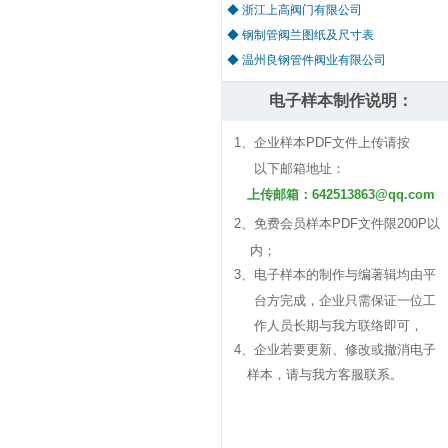
◆ 浙江上高阀门有限公司
◆ 钢制管阀兰图纸及尺寸表
◆ 温州良钢管件阀业有限公司
电子样本制作说明：
1、
企业样本PDF文件上传
请按
以下邮箱地址：
上传邮箱：642513863@qq.com
2、
免费会员样本PDF文件限200P以
内
；
3、
电子样本的制作与编著辑均由平
台方完成，企业只需保证一位工
作人员长期与我方联络即可，
4、企业若要更新、修改或撤消电子
样本，请与我方客服联系。