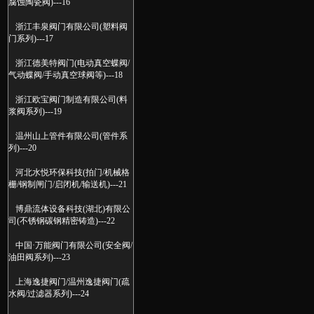
腐蚀陶瓷阀)---16
浙江丰泉阀门有限公司(塑料阀
门系列)---17
浙江德美特阀门(电动真空蝶阀/
气动蝶阀/手动真空球阀等)---18
浙江欧宝阀门制造有限公司(料
浆阀系列)---19
温州山上管件有限公司(管件系
列)---20
河北水悦环保科技(拍门/机械格
栅/钢制闸门/启闭机/输送机)---21
博鼎流体设备科技(湖北)有限公
司(不锈钢碳钢精密铸造)---22
中国·万能阀门有限公司(安全阀/
油田阀系列)---23
上海逸捷阀门/温州逸捷阀门(疏
水阀/过滤器系列)---24