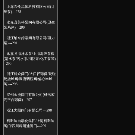
上海希伦流体科技有限公司(计
量泵)---278
永嘉县英科泵阀有限公司(卫生
泵系列)---290
浙江纳奇姆泵阀有限公司(磁力
泵)---291
永嘉县海洋水泵/上海海洋泵阀
(清水泵/污水泵/消防泵/化工泵等)-
--295
浙江科众阀门(大口径球阀/硬碰
硬旋球阀/调流调压阀/偏心半球
阀)---296
温州金捷阀门有限公司(硅溶胶
高平台球阀)---297
浙江大阳阀门有限公司---298
科耐迪自动化集团/上海科耐迪
阀门/四川科耐迪阀门---299