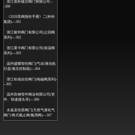
浙江英科镍尔阀门有限公司--
-300
《2026泵阀报价手册》二(科科
集团)---301
浙江耐邦阀门有限公司(止回阀
系列)---302
浙江莱卡阀门有限公司(保温阀
系列)---303
温州盛耀智控阀门(气动/液动执
行器/液压控制箱)---304
浙江钜雄自控阀门(电磁阀系列)-
--305
温州良钢管件阀业有限公司(管
件、快速接头等)---306
永嘉县恒星阀门(天然气液化气
阀门/角式截止阀/氨用阀)---307
温州正博石化设备有限公司(管
道过滤系统解决方案)---308