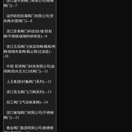
浙江盛天余阀门有限公司(锻钢
阀门)---7
温州联胜防腐阀门有限公司(管
夹阀/衬胶阀门)---8
浙江富泰阀门科技(钛/镍/双相
钢/不锈钢/碳钢特材铸造)---9
浙江五高阀门(保温球阀/蝶阀/闸
阀/锻钢夹套阀/截止阀/过滤器)--
-10
中国·双球阀门科技有限公司(旋
球阀/双向压大口径阀门)---11
上玉集团(衬氟阀门系列)---12
浙江英北阀门(刀阀系列)---13
劲工阀门(气动角座阀)---14
浙江敏瑞阀门有限公司(不锈钢
阀门)---15
雅金阀门集团有限公司(耐磨耐