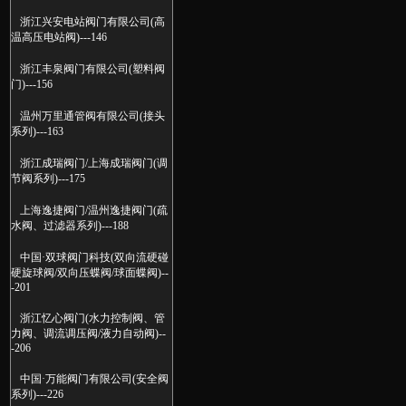
浙江兴安电站阀门有限公司(高
温高压电站阀)---146
浙江丰泉阀门有限公司(塑料阀
门)---156
温州万里通管阀有限公司(接头
系列)---163
浙江成瑞阀门/上海成瑞阀门(调
节阀系列)---175
上海逸捷阀门/温州逸捷阀门(疏
水阀、过滤器系列)---188
中国·双球阀门科技(双向流硬碰
硬旋球阀/双向压蝶阀/球面蝶阀)--
-201
浙江忆心阀门(水力控制阀、管
力阀、调流调压阀/液力自动阀)--
-206
中国·万能阀门有限公司(安全阀
系列)---226