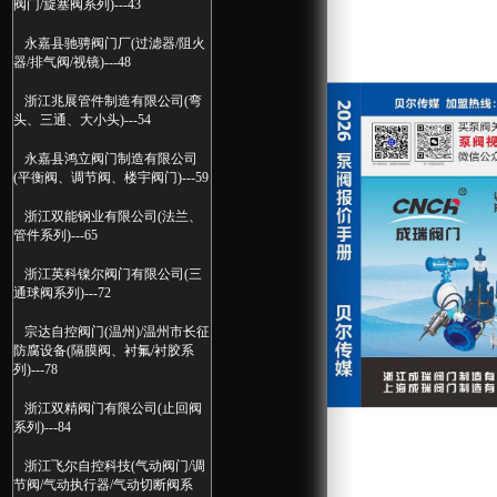
阀门/旋塞阀系列)---43
永嘉县驰骋阀门厂(过滤器/阻火
器/排气阀/视镜)---48
浙江兆展管件制造有限公司(弯
头、三通、大小头)---54
永嘉县鸿立阀门制造有限公司
(平衡阀、调节阀、楼宇阀门)---59
浙江双能钢业有限公司(法兰、
管件系列)---65
浙江英科镍尔阀门有限公司(三
通球阀系列)---72
宗达自控阀门(温州)/温州市长征
防腐设备(隔膜阀、衬氟/衬胶系
列)---78
浙江双精阀门有限公司(止回阀
系列)---84
浙江飞尔自控科技(气动阀门/调
节阀/气动执行器/气动切断阀系