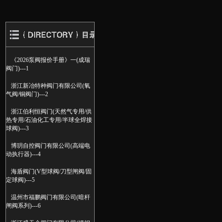
《2026泵阀报价手册》一(成瑞
阀门)---1
浙江新冶特种阀门有限公司(氧
气阀/铜阀门)---2
浙江伯利恒阀门(天然气专用/供
热专用/石油化工专用/半球全焊接
球阀)---3
博玥自控阀门有限公司(高端电
动执行器)---4
海盾阀门(V型球阀/刀型闸阀/固
定球阀)---5
温州市福鹏阀门有限公司(暗杆
闸阀系列)---6