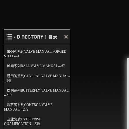
锻钢阀系列VALVE MANUAL FORGED
STEEL---1
球阀系列BALL VALVE MANUAL---67
通用阀系列GENERAL VALVE MANUAL-
--143
蝶阀系列BUTTERFLY VALVE MANUAL-
--219
调节阀系列CONTROL VALVE
MANUAL---279
企业资质ENTERPRISE
QUALIFICATION---339