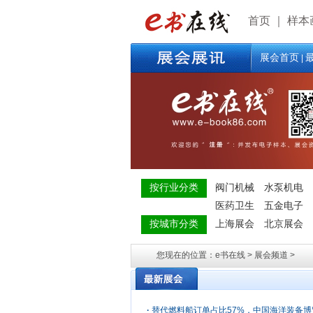
首页
｜
样本
展会首页
|
按行业分类
阀门机械
水泵机电
医药卫生
五金电子
按城市分类
上海展会
北京展会
您现在的位置：e书在线 > 展会频道 >
·
替代燃料船订单占比57%，中国海洋装备