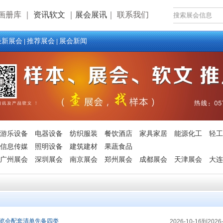
画册库
｜
资讯软文
｜
展会展讯
｜
联系我们
最新展会
推荐展会
展会新闻
|
|
游乐设备
电器设备
纺织服装
餐饮酒店
家具家居
能源化工
轻工
信息传媒
照明设备
建筑建材
果蔬食品
广州展会
深圳展会
南京展会
郑州展会
成都展会
天津展会
大连
博览会配套清单先备四类
2026-10-16到2026-