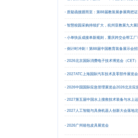
·
质疑函接踵而至：第88届教装展参展商把
·
智慧校园采购持续扩大，杭州亚教展九大展
·
小单快反成接单新规则，重庆跨交会帮工厂
·
倒计时冲刺！第88届中国教育装备展示会
·
2026北京国际消费电子技术博览会（CET
·
2027ATC上海国际汽车技术及零部件展览
·
2026中国国际应急管理展览会2026北京应
·
2027第五届中国水上搜救技术装备与水上
·
2027人工智能与具身机器人创新大会落地
·
2026广州箱包皮具展览会