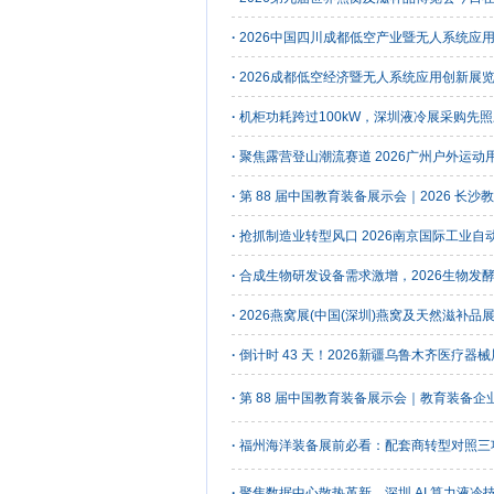
·
2026中国四川成都低空产业暨无人系统应用
·
2026成都低空经济暨无人系统应用创新展
·
机柜功耗跨过100kW，深圳液冷展采购先
·
聚焦露营登山潮流赛道 2026广州户外运动
·
第 88 届中国教育装备展示会｜2026 长沙教
·
抢抓制造业转型风口 2026南京国际工业
·
合成生物研发设备需求激增，2026生物发
·
2026燕窝展(中国(深圳)燕窝及天然滋补品
·
倒计时 43 天！2026新疆乌鲁木齐医疗器
·
第 88 届中国教育装备展示会｜教育装备
·
福州海洋装备展前必看：配套商转型对照三
·
聚焦数据中心散热革新，深圳 AI 算力液冷技