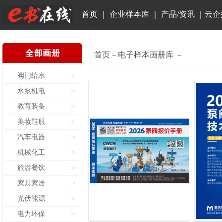
首页
｜
企业样本库
｜
产品/资讯
｜
云企
首页－电子样本画册库 －
阀门给水
>
水泵机电
>
教育装备
>
美妆鞋服
>
汽车电器
>
机械化工
>
旅游餐饮
>
家具家居
>
光伏能源
>
电力环保
>