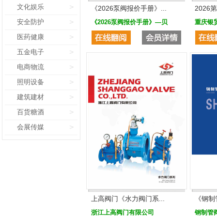
文化娱乐
>
《2026泵阀报价手册》...
2026
安全防护
>
《2026泵阀报价手册》—贝
重庆银
医药健康
>
五金电子
>
电商物流
>
照明设备
>
建筑建材
>
百货糖酒
>
会展传媒
>
上高阀门《水力阀门系...
《钢制
浙江上高阀门有限公司
钢制管