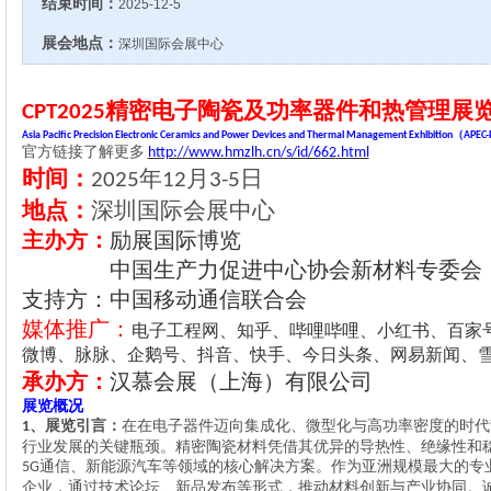
结束时间：
2025-12-5
展会地点：
深圳国际会展中心
精密
电子
陶瓷
及功率器件和热管理展
CPT2025
（
Asia Pacific Precision Electronic Ceramics and Power Devices and Thermal Management Exhibition
APEC-
官方链接
了解更多
http://www.hmzlh.cn/s/id/6
62
.html
时间：
年
月
日
2025
12
3-5
地点：
深圳国际会展中心
主办方：
励展国际博览
中国生产力促进中心协会新材料专委会
支持方：中国移动通信联合会
媒体推广：
电子工程网、知乎、哔哩哔哩、小红书、百家
微博、脉脉、企鹅号、抖音、快手、今日头条、网易新闻、
承办方：
汉慕会展（上海）有限公司
展览概况
、
展览引言：
在在电子器件迈向集成化、微型化与高功率密度的时代
1
行业发展的关键瓶颈。精密陶瓷材料凭借其优异的导热性、绝缘性和
通信、新能源汽车等领域的核心解决方案。作为亚洲规模最大的专
5G
企业，通过技术论坛、新品发布等形式，推动材料创新与产业协同。