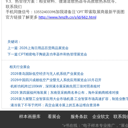
、‌热管理方案‌：相变材料、微通道散热器等高效散热系统等。
9.3
联系我们
手机同微信号：
加我请备注‘
’即索取展商最新平面图
13552403396
CPT
官方链接
了解更多
http://www.hmzlh.cn/s/id/6
62
.html
关键词：
上一篇:
2026上海日用品百货商品展览会
下一篇:
CPT精密电子陶瓷及功率器件和热管理展览会
相关行业展会
·
2026青岛国际低空经济与无人机系统产业展览会
·
2026中国四川成都低空产业暨无人系统应用展览会10月召开
·
机柜功耗跨过100kW，深圳液冷展采购先照三张对照表核对
·
2026 第四届福州海装展｜东南亚采购商名单公布，海外采购商精准对接
·
2026算力展暨工业智算应用大会市场机遇:工业智算市场高速扩容，制造业数
·
液冷装了不等于闭环：高交会液冷展上的五条运维自查清单
样本画册库
看展会
服务条款
企业软文
联系我
“e书在线：“电子样本专业推广，“展