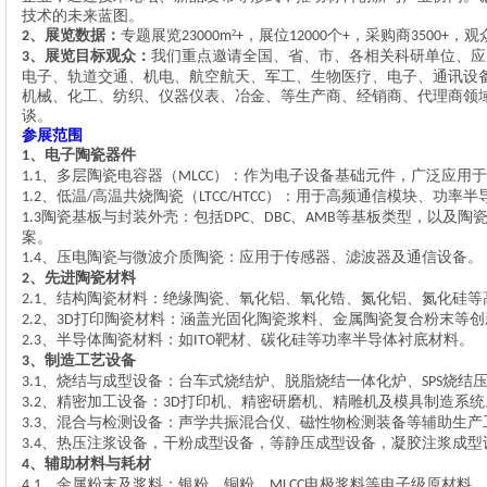
技术的未来蓝图。
、展览
数据：
专题
展览
²
，展位
个
，采购商
，观
2
23000m
+
12000
+
3500+
、展览
目标观众：
我们重点邀请全国、省、市、各相关科研单位、
应
3
电子、轨道交通、机电、航空航天、军工、生物医疗、电子、通讯设
机械、化工、纺织、仪器仪表、冶金、
等
生产商、
经销商、代理商领
谈。
参展范围
、电子陶瓷器件
1
、‌多层陶瓷电容器（
）‌：作为电子设备基础元件，广泛应用
1.1
MLCC
、‌低温
高温共烧陶瓷（
）‌：用于高频通信模块、功率半
1.2
/
LTCC/HTCC
‌陶瓷基板与封装外壳‌：包括
、
、
等基板类型，以及陶
1.3
DPC
DBC
AMB
案。
、‌压电陶瓷与微波介质陶瓷‌：应用于传感器、滤波器及通信设备。
1.4
、先进陶瓷材料
2
、‌结构陶瓷材料‌：绝缘陶瓷、氧化铝、氧化锆、氮化铝、氮化硅
2.1
、‌
打印陶瓷材料‌：涵盖光固化陶瓷浆料、金属陶瓷复合粉末等创
2.2
3D
、‌半导体陶瓷材料‌：如
靶材、碳化硅等功率半导体衬底材料。
2.3
ITO
、制造工艺设备
3
、‌烧结与成型设备‌：台车式烧结炉、脱脂烧结一体化炉、
烧结
3.1
SPS
、‌精密加工设备‌：
打印机、精密研磨机、精雕机及模具制造系统
3.2
3D
、‌混合与检测设备‌：声学共振混合仪、磁性物检测装备等辅助生产
3.3
、热压注浆设备，干粉成型设备，等静压成型设备，凝胶注浆成型
3.4
、辅助材料与耗材
4
、‌金属粉末及浆料‌：银粉、铜粉、
电极浆料等电子级原材料。
4.1
MLCC