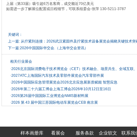
上届（第33届）吸引超6万名客商，成交额近70亿美元
如需进一步了解展位配置或日程细节，可联系组委会-张萍 130-5211-
3787
关键词：
上一篇:
从拧紧到连接：2026武汉紧固件及拧紧技术设备展览会揭晓关键技术突
下一篇:
2026中国国际华交会.（上海华交会资讯）
相关行业展会
·
2026北京国际消费电子技术博览会（CET）技术融合、场景共生、全域互联
·
2027ATC上海国际汽车技术及零部件展览会汽车零部件展
·
2026中国国际应急管理展览会2026北京应急展新质赋能 智慧应急
·
2026年第二十六届工博会上海工博会2026年10月12日至16日
·
2026第26届中国国际工业博览会NMIS新材料展
·
2026 第 43 届中国江苏国际电动车展览会CEB 南京展
样本画册库
看展会
服务条款
企业软文
联系我