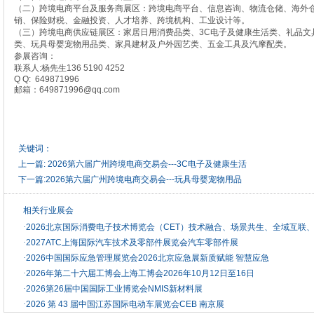
（二）跨境电商平台及服务商展区：跨境电商平台、信息咨询、物流仓储、海外
销、保险财税、金融投资、人才培养、跨境机构、工业设计等。
（三）跨境电商供应链展区：家居日用消费品类、3C电子及健康生活类、礼品文
类、玩具母婴宠物用品类、家具建材及户外园艺类、五金工具及汽摩配类。
参展咨询：
联系人:杨先生136 5190 4252
Q Q: 649871996
邮箱：649871996@qq.com
关键词：
上一篇:
2026第六届广州跨境电商交易会---3C电子及健康生活
下一篇:
2026第六届广州跨境电商交易会---玩具母婴宠物用品
相关行业展会
·
2026北京国际消费电子技术博览会（CET）技术融合、场景共生、全域互联
·
2027ATC上海国际汽车技术及零部件展览会汽车零部件展
·
2026中国国际应急管理展览会2026北京应急展新质赋能 智慧应急
·
2026年第二十六届工博会上海工博会2026年10月12日至16日
·
2026第26届中国国际工业博览会NMIS新材料展
·
2026 第 43 届中国江苏国际电动车展览会CEB 南京展