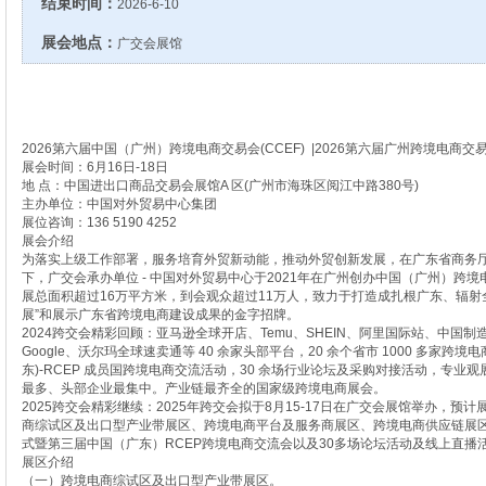
结束时间：
2026-6-10
展会地点：
广交会展馆
2026第六届中国（广州）跨境电商交易会(CCEF) |2026第六届广州跨境电商交
展会时间：6月16日-18日
地 点：中国进出口商品交易会展馆A 区(广州市海珠区阅江中路380号)
主办单位：中国对外贸易中心集团
展位咨询：136 5190 4252
展会介绍
为落实上级工作部署，服务培育外贸新动能，推动外贸创新发展，在广东省商务
下，广交会承办单位 - 中国对外贸易中心于2021年在广州创办中国（广州）跨
展总面积超过16万平方米，到会观众超过11万人，致力于打造成扎根广东、辐射
展”和展示广东省跨境电商建设成果的金字招牌。
2024跨交会精彩回顾：亚马逊全球开店、Temu、SHEIN、阿里国际站、中国制造网、S
Google、沃尔玛全球速卖通等 40 余家头部平台，20 余个省市 1000 多家
东)-RCEP 成员国跨境电商交流活动，30 余场行业论坛及采购对接活动，专业观展
最多、头部企业最集中。产业链最齐全的国家级跨境电商展会。
2025跨交会精彩继续：2025年跨交会拟于8月15-17日在广交会展馆举办，预
商综试区及出口型产业带展区、跨境电商平台及服务商展区、跨境电商供应链展
式暨第三届中国（广东）RCEP跨境电商交流会以及30多场论坛活动及线上直播
展区介绍
（一）跨境电商综试区及出口型产业带展区。