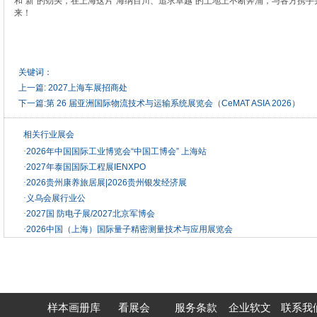
和“新”的劲头，在上海这片“海纳百川、追求卓越”的土地上不断奔涌，与各方携
来！
关键词：
上一篇:
2027上海车展招商处
下一篇:
第 26 届亚洲国际物流技术与运输系统展览会（CeMAT ASIA 2026）
相关行业展会
·
2026年中国国际工业博览会“中国工博会” 上海站
·
2027年泰国国际工程展IENXPO
·
2026贵州康养旅居展|2026贵州银发经济展
·
义乌会展行业公
·
2027国 防电子展/2027北京军博会
·
2026中国（上海）国际量子精密测量技术与应用展览会
样本画册库
看展会
服务条款
企业软文
联系我