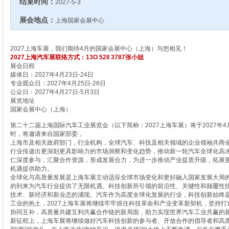
结束时间：
2027-5-3
展会地点：
上海国家会展中心
2027上海车展，我们期待4月的国家会展中心（上海）与您相见！
2027上海汽车展联络方式：13O 52ll 3787张小姐
展会日程
媒体日：2027年4月23日-24日
专业观众日：2027年4月25日-26日
公众日：2027年4月27日-5月3日
展览地址
国家会展中心（上海）
第二十二届上海国际汽车工业展览会（以下简称：2027上海车展）将于2027年
时，将邀请来自国家部委，
上海市及相关政府部门，行业机构，全球汽车、科技及相关领域的企业领袖共商
行业传递出更深刻更具影响力的市场洞察和变化趋势，推动新一轮汽车全球化高
仁深度参与，汇聚合作资源，形成发展合力，为进一步推动产业提质升级，拓展
机遇提供助力。
全球化与高质量发展是上海车展主动适应全球市场变化和更好融入国家发展大局
的到来为汽车行业提供了无限机遇。科技创新所引领的前沿性、关键性和颠覆性
技术、新经济和新业态的涌现。汽车作为高度全球化发展的行业，科技创新始终
工业的热土，2027上海车展将继续牢牢抓住科技革命和产业变革新契机，坚
持打
协同互补，高质量共建互利共赢合作链的新局面，助力实现世界汽车工业共赢的
新征程上，上海车展将继续做好汽车科技创新的参与者、开放合作的倡导者和高质