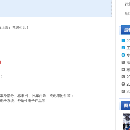
行
地
（上海）与您相见！
2
华
姐
深
破
；
2
2
2
车身部分、标准 件、汽车内饰、充电用附件等；
、电子系统、舒适性电子产品等；