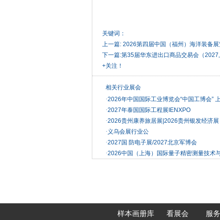
关键词：
上一篇:
2026第四届中国（福州）海洋装备展
下一篇:
第35届华东进出口商品交易会（20
+关注！
相关行业展会
·
2026年中国国际工业博览会“中国工博会” 
·
2027年泰国国际工程展IENXPO
·
2026贵州康养旅居展|2026贵州银发经济展
·
义乌会展行业公
·
2027国 防电子展/2027北京军博会
·
2026中国（上海）国际量子精密测量技术
样本画册库
看展会
服