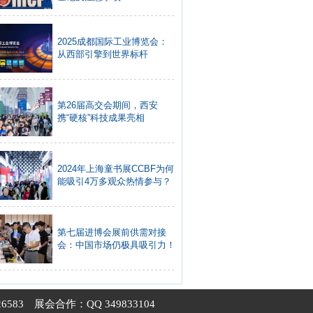
2025成都国际工业博览会：
从西部引擎到世界标杆
第26届高交会期间，西安
携“硬核”科技成果亮相
2024年上海童书展CCBF为何
能吸引4万多观众热情参与？
第七届进博会展前供需对接
会：中国市场仍极具吸引力！
6583
展会合作：QQ 349833104