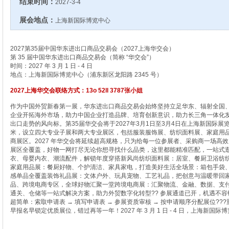
结束时间：
2027-3-4
展会地点：
上海新国际博览中心
2027第35届中国华东进出口商品交易会（2027上海华交会）
第 35 届中国华东进出口商品交易会（简称 “华交会”）
时间：2027 年 3 月 1 日 - 4 日
地点：上海新国际博览中心（浦东新区龙阳路 2345 号）
2027上海华交会联络方式：13o 52ll 3787张小姐
作为中国外贸新春第一展，华东进出口商品交易会始终坚持立足华东、辐射全国
企业开拓海外市场，助力中国企业打造品牌、培育创新意识，助力长三角一体化
出口走势的风向标。第35届华交会将于2027年3月1日至3月4日在上海新国际展览
米，设立四大专业子展和两大专业展区，包括服装服饰展、纺织面料展、家庭用
商展区。2027 年华交会将延续超高规格，只为给每一位参展者、采购商一场高
展区全覆盖，好物一网打尽无论你想寻找什么品类，这里都能精准匹配，一站式
衣、母婴内衣、潮流配件，解锁年度穿搭新风尚纺织面料展：居室、餐厨卫浴纺
家庭用品展：餐厨好物、个护清洁、家具家电，打造美好生活全场景：箱包手袋
感单品全覆盖装饰礼品展：文体户外、玩具宠物、工艺礼品，把创意与温暖带回
品、跨境电商专区，全球好物汇聚一堂跨境电商展：汇聚物流、金融、数据、支
通关、仓储等一站式解决方案，助力外贸数字化转型?? 参展通道已开，机遇不
超简单：索取申请表 → 填写申请表 → 参展资质审核 → 按申请顺序分配展位?
早报名早锁定优质展位，错过再等一年！2027 年 3 月 1 日 - 4 日，上海新国