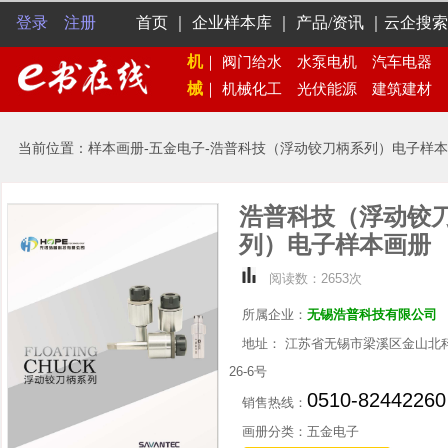
登录
注册
首页
｜
企业样本库
｜
产品/资讯
｜
云企搜索
机
｜
阀门给水
水泵电机
汽车电器
械
｜
机械化工
光伏能源
建筑建材
当前位置：样本画册-五金电子-浩普科技（浮动铰刀柄系列）电子样
浩普科技（浮动铰
列）电子样本画册
阅读数：2653次
所属企业：
无锡浩普科技有限公司
地址： 江苏省无锡市梁溪区金山北
26-6号
0510-82442260
销售热线：
画册分类：五金电子