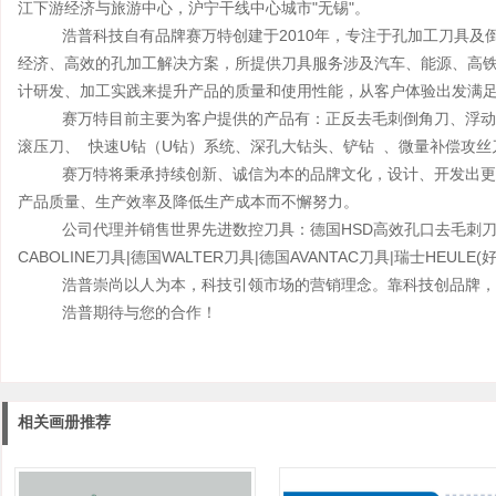
江下游经济与旅游中心，沪宁干线中心城市"无锡"。
浩普科技自有品牌赛万特创建于2010年，专注于孔加工刀具及倒
经济、高效的孔加工解决方案，所提供刀具服务涉及汽车、能源、高
计研发、加工实践来提升产品的质量和使用性能，从客户体验出发满
赛万特目前主要为客户提供的产品有：正反去毛刺倒角刀、浮动去
滚压刀、 快速U钻（U钻）系统、深孔大钻头、铲钻 、微量补偿攻丝
赛万特将秉承持续创新、诚信为本的品牌文化，设计、开发出更多
产品质量、生产效率及降低生产成本而不懈努力。
公司代理并销售世界先进数控刀具：德国HSD高效孔口去毛刺刀具|美
CABOLINE刀具|德国WALTER刀具|德国AVANTAC刀具|瑞士HEULE
浩普崇尚以人为本，科技引领市场的营销理念。靠科技创品牌，
浩普期待与您的合作！
相关画册推荐