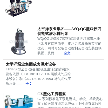
太平洋泵业集团——WQ-QG型双铰刀
切割式潜水排污泵
WQ/QG型双绞刀切割式高效无堵塞潜水排
污泵具有结构简单、排污力强及高效节能的
优点，同时可配备自动控制及自动安装自耦
装置，从而...……
全文
太平洋泵业集团成套供水设备
TPYPS 型全自动(变频)稳压生活(消防)给水
设备依照《JG/T3010.1-1994 隔膜式气压给
水设备》和《JG/T3010.2-1994 补气式气压
给水设...……
全文
CZ型化工流程泵
CZ系列标准化工泵是卧式、单级、单吸离心
泵；输送温度或高温液体；中性或有腐蚀性