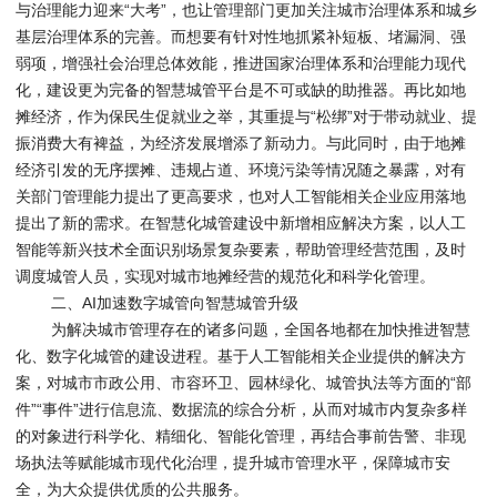
与治理能力迎来“大考”，也让管理部门更加关注城市治理体系和城乡
基层治理体系的完善。而想要有针对性地抓紧补短板、堵漏洞、强
弱项，增强社会治理总体效能，推进国家治理体系和治理能力现代
化，建设更为完备的智慧城管平台是不可或缺的助推器。再比如地
摊经济，作为保民生促就业之举，其重提与“松绑”对于带动就业、提
振消费大有裨益，为经济发展增添了新动力。与此同时，由于地摊
经济引发的无序摆摊、违规占道、环境污染等情况随之暴露，对有
关部门管理能力提出了更高要求，也对人工智能相关企业应用落地
提出了新的需求。在智慧化城管建设中新增相应解决方案，以人工
智能等新兴技术全面识别场景复杂要素，帮助管理经营范围，及时
调度城管人员，实现对城市地摊经营的规范化和科学化管理。
二、AI加速数字城管向智慧城管升级
为解决城市管理存在的诸多问题，全国各地都在加快推进智慧
化、数字化城管的建设进程。基于人工智能相关企业提供的解决方
案，对城市市政公用、市容环卫、园林绿化、城管执法等方面的“部
件”“事件”进行信息流、数据流的综合分析，从而对城市内复杂多样
的对象进行科学化、精细化、智能化管理，再结合事前告警、非现
场执法等赋能城市现代化治理，提升城市管理水平，保障城市安
全，为大众提供优质的公共服务。