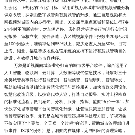
市管理水平。如浙江省某县级市就围绕科学化、精细化、智能化、
社会化、正规化的“五化”目标，采用旷视万象城市管理视频智能分析
识别系统，探索由数字城管向智慧城管的升级。通过自建视频和天
网视频对城区内的步行街、商场、关公庙等重点区域和部位进行7�
24小时不间断管控，对车辆违停、店外经营等违法行为进行实时识
别报警、审核立案、案件派遣，该区域视频案件上报数由20条/天增
至100余起/天，准确率达到85%以上，减少巡查人员至50%。目前
上海、湖北、福建等多地也在该系统的支持下进行智慧城管项目的
建设，有效提升城市市容秩序。
万象是旷视面向城管业务打造的城市级平台软件，综合运用了
人工智能、物联网、云计算、大数据等现代信息技术，能够对三十
余类城管类事件进行智能识别、智能预警、智能研判、智能转发，
帮助加强城市基础设施智慧化管理与监控服务，加快市政公用设施
智慧化改造升级，以技巡代替人巡，打造自动报警、实时上报核查
的标准化流程，做到感知、分析、服务、指挥、监察“五位一体”，加
快数字化城市管理平台向智慧化升级，让管理决策更加智能，让城
市管理更有效率。尤其是在城市管理违规事件处理方面，旷视万象
不仅实现了“全覆盖、全天候、全过程”的管理，帮助城市管理部门进
行事件、区域的分析汇总，洞察内在规律，定制相应的管理策略，