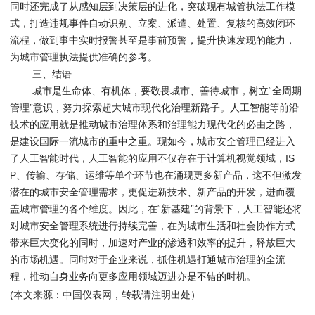
同时还完成了从感知层到决策层的进化，突破现有城管执法工作模
式，打造违规事件自动识别、立案、派遣、处置、复核的高效闭环
流程，做到事中实时报警甚至是事前预警，提升快速发现的能力，
为城市管理执法提供准确的参考。
三、结语
城市是生命体、有机体，要敬畏城市、善待城市，树立“全周期
管理”意识，努力探索超大城市现代化治理新路子。人工智能等前沿
技术的应用就是推动城市治理体系和治理能力现代化的必由之路，
是建设国际一流城市的重中之重。现如今，城市安全管理已经进入
了人工智能时代，人工智能的应用不仅存在于计算机视觉领域，IS
P、传输、存储、运维等单个环节也在涌现更多新产品，这不但激发
潜在的城市安全管理需求，更促进新技术、新产品的开发，进而覆
盖城市管理的各个维度。因此，在“新基建”的背景下，人工智能还将
对城市安全管理系统进行持续完善，在为城市生活和社会协作方式
带来巨大变化的同时，加速对产业的渗透和效率的提升，释放巨大
的市场机遇。同时对于企业来说，抓住机遇打通城市治理的全流
程，推动自身业务向更多应用领域迈进亦是不错的时机。
(本文来源：中国仪表网，转载请注明出处）