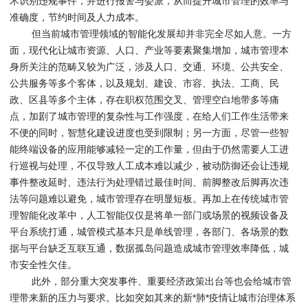
术识别违规事件，并进行报警与委派，从而提升城市管理的效率与
准确度，节约时间及人力成本。
但当前城市管理领域的智能化发展却并非完全尽如人意。一方
面，现代化让城市资源、人口、产业等要素聚集增加，城市管理本
身所关注的范畴又较为广泛，涉及人口、交通、环境、公共安全、
公共服务等多个客体，以及规划、建设、市容、执法、工商、民
政、区县等多个主体，存在职权范围交叉、管理空白地带多等痛
点，加剧了城市管理的复杂性与工作强度，在给人们工作生活带来
不便的同时，智慧化建设进度也受到限制；另一方面，尽管一些智
能终端设备的应用能够减轻一定的工作量，但由于仍然需要人工进
行巡视与处理，不仅导致人工成本难以减少，被动防御还会让违规
事件整改延时、违法行为处理错过最佳时间、前脚整改后脚再次违
法等问题难以避免，城市管理存在明显短板。再加上在传统城市管
理智能化改革中，人工智能仅仅是将单一部门或场景的视频设备及
平台系统打通，城管模式基本只是单线管理，各部门、各场景的数
据与平台缺乏互联互通，数据孤岛问题造成城市管理效率降低，城
市安全性欠佳。
此外，部分重大突发事件、重要经济政策出台等也会给城市管
理带来新的压力与要求。比如突如其来的新*肺*疫情让城市治理体系