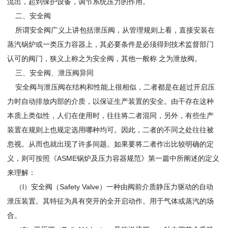
流出，起到保护设备，调节系统压力的作用。
二、安全阀
所谓安全阀广义上讲包括泄压阀，从管理规则上看，直接安装在
蒸汽锅炉或一类压力容器上，其必要条件是必须得到技术监督部门
认可的阀门，狭义上称之为安全阀，其他一般称 之为泄放阀。
三、安全阀、泄压阀异同
安全阀与泄压阀在结构和性能上很相似，二者都是在超过开启压
力时自动排放内部的介质，以保证生产装置的安全。由干存在这种
本质上类似性，人们在使用时，往往将二者混同，另外，有些生产
装置在规则上也规定选用哪种均可。因此，二者的不同之处往往被
忽视。从而也就出现了许多间题。如果要将二者作出比较明确的定
义，则可按照《ASME锅炉及压力容器规范》第一篇中所阐述的定义
来理解：
（l）安全阀（Safety Valve）一种由阀前介质静压力驱动的自动
泄压装置。其特征为具有突开的全开启动作。用于气体或蒸汽的场
合。