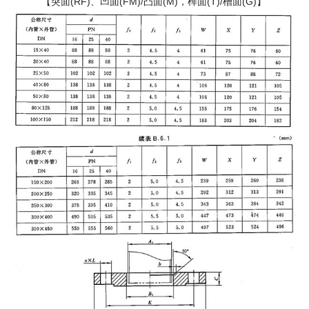
【突面(RF)、凹面(FM)/凸面(M)，榫面(T)/槽面(G)】