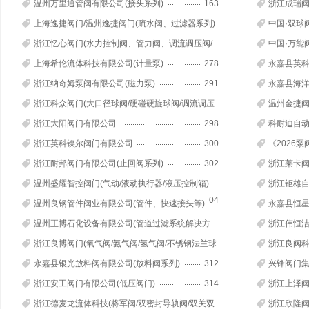
温州万里通管阀有限公司(接头系列)
163
浙江成瑞阀
上海逸捷阀门/温州逸捷阀门(疏水阀、过滤器系列)
中国·双球
188
阀/球面蝶阀
浙江忆心阀门(水力控制阀、管力阀、调流调压阀/
中国·万能
液力自动阀)
206
上海希伦流体科技有限公司(计量泵)
278
永嘉县英科
浙江纳奇姆泵阀有限公司(磁力泵)
291
永嘉县海洋
泵/化工泵等
浙江科众阀门(大口径球阀/硬碰硬旋球阀/调流调压
温州金捷阀
阀/偏心半球阀)
296
浙江大阳阀门有限公司
298
科耐迪自动
门
浙江英科镍尔阀门有限公司
300
《2026
浙江耐邦阀门有限公司(止回阀系列)
302
浙江莱卡阀
温州盛耀智控阀门(气动/液动执行器/液压控制箱)
浙江钜雄自
304
温州良钢管件阀业有限公司(管件、快速接头等)
永嘉县恒星
306
用阀)
温州正博石化设备有限公司(管道过滤系统解决方
浙江伟恒洁
案)
308
浙江良博阀门(氧气阀/氨气阀/氢气阀/不锈钢法兰球
浙江良阀科
阀)
310
标球阀/偏
永嘉县银光放料阀有限公司(放料阀系列)
312
兴锋阀门集
浙江安工阀门有限公司(低压阀门)
314
浙江上泽阀
阀)315
浙江德麦龙流体科技(将军阀/双密封导轨阀/双关双
浙江欣隆阀