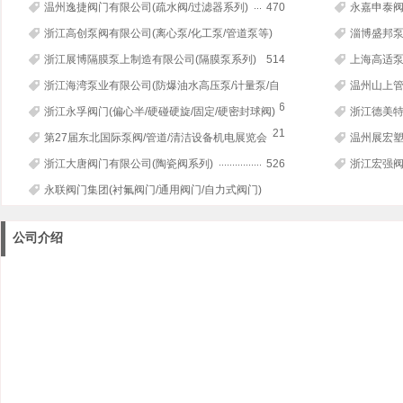
球阀)
452
温州逸捷阀门有限公司(疏水阀/过滤器系列)
470
永嘉申泰阀
浙江高创泵阀有限公司(离心泵/化工泵/管道泵等)
淄博盛邦泵
505
浙江展博隔膜泵上制造有限公司(隔膜泵系列)
514
上海高适泵
设备)
浙江海湾泵业有限公司(防爆油水高压泵/计量泵/自
温州山上管
吸泵/防爆电机)
516
浙江永孚阀门(偏心半/硬碰硬旋/固定/硬密封球阀)
浙江德美特
521
球阀等)
第27届东北国际泵阀/管道/清洁设备机电展览会
温州展宏塑
523
料保护套)
浙江大唐阀门有限公司(陶瓷阀系列)
526
浙江宏强阀
永联阀门集团(衬氟阀门/通用阀门/自力式阀门)
528
公司介绍