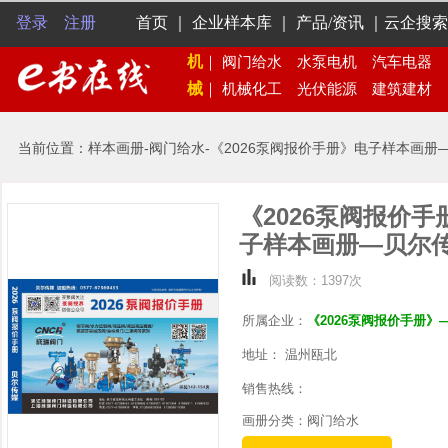
登录
注册
首页
｜
企业样本库
｜
产品/资讯
｜
云企搜索
机
｜
阀门给水
水泵电机
汽车电器
械
｜
机械化工
光伏能源
建筑建材
当前位置：样本画册-阀门给水-《2026泵阀报价手册》电子样本画册
《2026泵阀报价手
子样本画册—贝尔
阅读数：1397次
所属企业：
《2026泵阀报价手册》
地址： 温州瓯北
销售热线：
画册分类：阀门给水