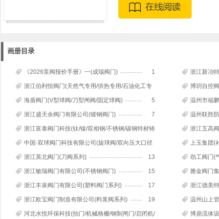
画册目录
《2026泵阀报价手册》一(成瑞阀门)
1
浙江新冶特
浙江伯利恒阀门(天然气专用/供热专用/石油化工专
博玥自控阀
用/半球全焊接球阀)
3
海盾阀门(V型球阀/刀型闸阀/固定球阀)
5
温州市福鹏
浙江盛天余阀门有限公司(锻钢阀门)
7
温州联胜防
浙江富泰阀门科技(钛/镍/双相钢/不锈钢/碳钢特材铸
浙江五高阀
造)
9
阀/过滤器)
中国·双球阀门科技有限公司(旋球阀/双向压大口径
上玉集团(
阀门)
11
浙江英北阀门(刀阀系列)
13
劲工阀门(
浙江敏瑞阀门有限公司(不锈钢阀门)
15
雅金阀门集
浙江丰泉阀门有限公司(塑料阀门系列)
17
浙江德美特
球阀等)
浙江欧宝阀门制造有限公司(料浆阀系列)
19
温州山上管
河北水悦环保科技(拍门/机械格栅/钢制闸门/启闭机/
博鼎流体设