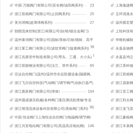
输送机)
21
铸造)
中国·万能阀门有限公司(安全阀/油田阀系列)
23
上海逸捷阀
浙江双精阀门有限公司(止回阀系列)
25
玉环清港永
美兴球阀(超薄球阀系列)
27
温州展宏塑
料保护套)
勃朗流体控制(浙江)有限公司(钛/锆/镍合金阀门)
上轮科技有
34
温州泰润阀门有限公司(国标/美标/日标/德标、高平
华唯机械制
台球阀系列)
39
浙江莱工阀门有限公司(波纹管阀门/旋塞阀系列)
永嘉县驰骋
43
浙江兆展管件制造有限公司(弯头、三通、大小头)
永嘉县鸿立
54
宇阀门)
浙江双能钢业有限公司(法兰、管件系列)
65
浙江英科镍
宗达自控阀门(温州)/温州市长征防腐设备(隔膜阀、
浙江双精阀
衬氟/衬胶系列)
78
浙江飞尔自控科技(气动阀门/调节阀/气动执行器/气
浙江鼎新阀
动切断阀系列)
90
浙江惠富阀门有限公司(球体)
104
浙江安工阀
温州晟成液压机械(各种阀门液压测试机维修/专业
浙江利太阀
阀门检测设备
106)
油孔、氮封
浙江维强流体设备科技有限公司(美标阀门系列)
浙江龙飞泵
113
中国·恒业阀门/上海恒业自控阀门(电磁阀/调节阀/
浙江豪能阀
流量计)
127
浙江兴安电站阀门有限公司(高温高压电站阀)
146
浙江丰泉阀