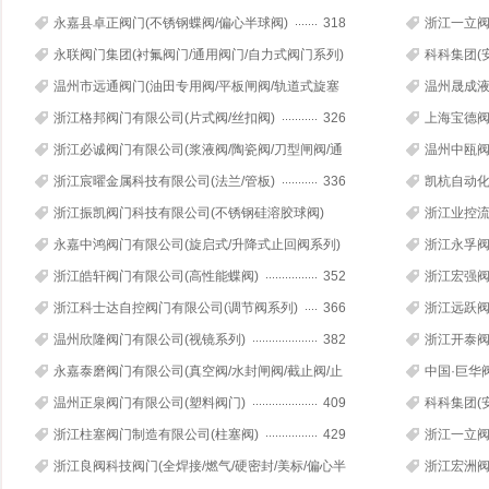
断/轨道阀/旋塞阀)
316
永嘉县卓正阀门(不锈钢蝶阀/偏心半球阀)
318
浙江一立阀
蝶阀)
永联阀门集团(衬氟阀门/通用阀门/自力式阀门系列)
科科集团(
321
流硬碰硬旋
温州市远通阀门(油田专用阀/平板闸阀/轨道式旋塞
温州晟成液
阀)
324
修)
浙江格邦阀门有限公司(片式阀/丝扣阀)
326
上海宝德阀
浙江必诚阀门有限公司(浆液阀/陶瓷阀/刀型闸阀/通
温州中瓯阀
风蝶阀)
328
浙江宸曜金属科技有限公司(法兰/管板)
336
凯杭自动化
浙江振凯阀门科技有限公司(不锈钢硅溶胶球阀)
浙江业控流
340
永嘉中鸿阀门有限公司(旋启式/升降式止回阀系列)
浙江永孚阀
344
硬密封球阀
浙江皓轩阀门有限公司(高性能蝶阀)
352
浙江宏强阀
浙江科士达自控阀门有限公司(调节阀系列)
366
浙江远跃阀
温州欣隆阀门有限公司(视镜系列)
382
浙江开泰阀
永嘉泰磨阀门有限公司(真空阀/水封闸阀/截止阀/止
中国·巨华
回阀)
391
止回阀)
温州正泉阀门有限公司(塑料阀门)
409
科科集团(
流硬碰硬旋
浙江柱塞阀门制造有限公司(柱塞阀)
429
浙江一立阀
浙江良阀科技阀门(全焊接/燃气/硬密封/美标/偏心半
浙江宏洲阀