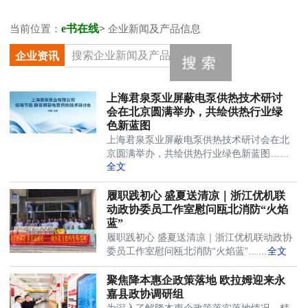
当前位置：
e书在线
> 企业新闻及产品信息
企业资讯
上海君泉泵业屏蔽电泵供热技术研讨
会在北京圆满举办，共绘供热行业绿
色新蓝图
上海君泉泵业屏蔽电泵供热技术研讨会在北
京圆满举办，共绘供热行业绿色新蓝图……
全文
履职践初心 盛夏送清凉｜浙江优机联
动政协委员工作室慰问瓯北消防“火焰
蓝”
履职践初心 盛夏送清凉｜浙江优机联动政协
委员工作室慰问瓯北消防“火焰蓝”……
全文
聚焦降本惠企政策落地 欧拉姆迎来永
嘉县政协调研组
为深入了解降本惠企政策落实落地情况，精