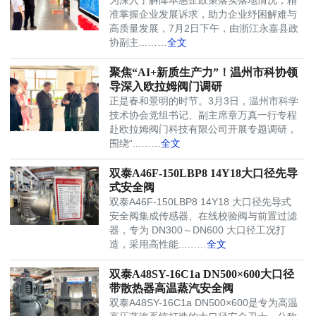
准掌握企业发展诉求，助力企业纾困解难与
高质量发展，7月2日下午，由浙江永嘉县政
协副主...……
全文
聚焦“AI+新质生产力”！温州市科协领
导深入欧拉姆阀门调研
正是春和景明的时节。3月3日，温州市科学
技术协会党组书记、副主席章万真一行专程
赴欧拉姆阀门科技有限公司开展专题调研，
围绕“...……
全文
双泰A46F-150LBP8 14Y18大口径先导
式安全阀
双泰A46F-150LBP8 14Y18 大口径先导式
安全阀集成传感器、在线校验阀与前置过滤
器，专为 DN300～DN600 大口径工况打
造，采用高性能...……
全文
双泰A48SY-16C1a DN500×600大口径
带散热器高温蒸汽安全阀
双泰A48SY-16C1a DN500×600是专为高温