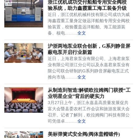
浙江优机成功交付船舶专用安全阀校
验系统，助力鑫霞重工海工装备升级
近日，浙江优机机械科技有限公司成功为威
海鑫霞重工量身定做远洋船舶专用安全阀校
验装置，校验覆盖远洋船舶、海工能源装
备、核电...……
全文
沪浙两地泵业联合创新，G系列静音屏
蔽电泵开启行业新篇
近日，上海君泉泵业有限公司、上海君泉泵
业有限公司浙江分公司以及永嘉君泉泵业有
限公司联合研制的G系列静音屏蔽电泵正式
推向市场...……
全文
从制造到智造!解锁欧拉姆阀门获授“工
业明星企业”背后的硬实力
3月27日上午，浙江永嘉县高质量发展促共
富大会暨县委农村工作会议和旅游发展大会
召开。记者了解到，欧拉姆阀门科技有限公
司凭借卓...……
全文
美标弹簧式安全阀(阀体盖帽锻件)