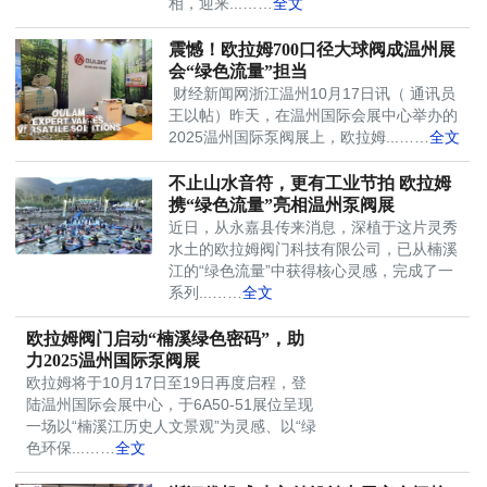
相，迎来...……
全文
震憾！欧拉姆700口径大球阀成温州展
会“绿色流量”担当
​ 财经新闻网浙江温州10月17日讯（ 通讯员
王以帖）昨天，在温州国际会展中心举办的
2025温州国际泵阀展上，欧拉姆...……
全文
不止山水音符，更有工业节拍 欧拉姆
携“绿色流量”亮相温州泵阀展
近日，从永嘉县传来消息，深植于这片灵秀
水土的欧拉姆阀门科技有限公司，已从楠溪
江的“绿色流量”中获得核心灵感，完成了一
系列...……
全文
欧拉姆阀门启动“楠溪绿色密码”，助
力2025温州国际泵阀展
欧拉姆将于10月17日至19日再度启程，登
陆温州国际会展中心，于6A50-51展位呈现
一场以“楠溪江历史人文景观”为灵感、以“绿
色环保...……
全文