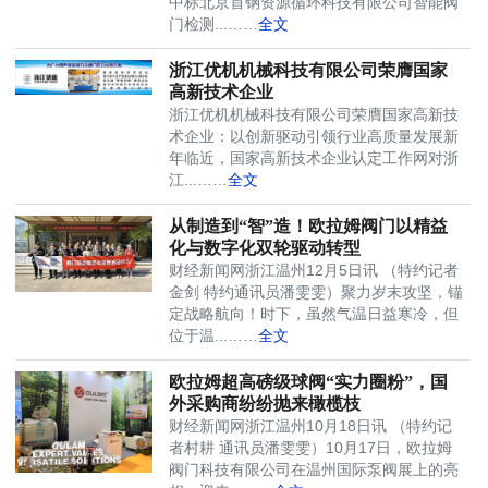
中标北京首钢资源循环科技有限公司智能阀
门检测...……
全文
浙江优机机械科技有限公司荣膺国家
高新技术企业
浙江优机机械科技有限公司荣膺国家高新技
术企业：以创新驱动引领行业高质量发展新
年临近，国家高新技术企业认定工作网对浙
江...……
全文
从制造到“智”造！欧拉姆阀门以精益
化与数字化双轮驱动转型
财经新闻网浙江温州12月5日讯 （特约记者
金剑 特约通讯员潘雯雯）聚力岁末攻坚，锚
定战略航向！时下，虽然气温日益寒冷，但
位于温...……
全文
欧拉姆超高磅级球阀“实力圈粉”，国
外采购商纷纷抛来橄榄枝
财经新闻网浙江温州10月18日讯 （特约记
者村耕 通讯员潘雯雯）10月17日，欧拉姆
阀门科技有限公司在温州国际泵阀展上的亮