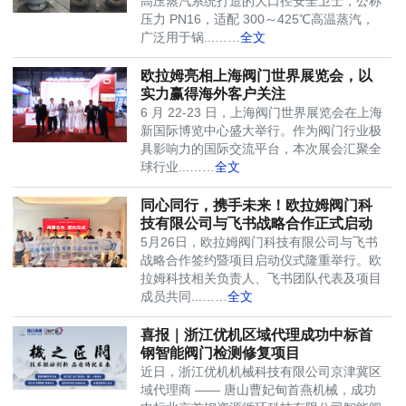
高压蒸汽系统打造的大口径安全卫士，公称
压力 PN16，适配 300～425℃高温蒸汽，
广泛用于锅...……
全文
欧拉姆亮相上海阀门世界展览会，以
实力赢得海外客户关注
6 月 22-23 日，上海阀门世界展览会在上海
新国际博览中心盛大举行。作为阀门行业极
具影响力的国际交流平台，本次展会汇聚全
球行业...……
全文
同心同行，携手未来！欧拉姆阀门科
技有限公司与飞书战略合作正式启动
5月26日，欧拉姆阀门科技有限公司与飞书
战略合作签约暨项目启动仪式隆重举行。欧
拉姆科技相关负责人、飞书团队代表及项目
成员共同...……
全文
喜报｜浙江优机区域代理成功中标首
钢智能阀门检测修复项目
近日，浙江优机机械科技有限公司京津冀区
域代理商 —— 唐山曹妃甸首燕机械，成功